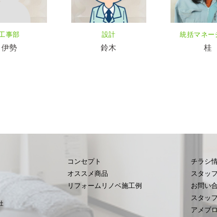
工事部
設計
統括マネー
伊勢
鈴木
桂
コンセプト
チラシ
オススメ商品
スタッ
リフォームリノベ施工例
お問い
スタッ
社
アメブ