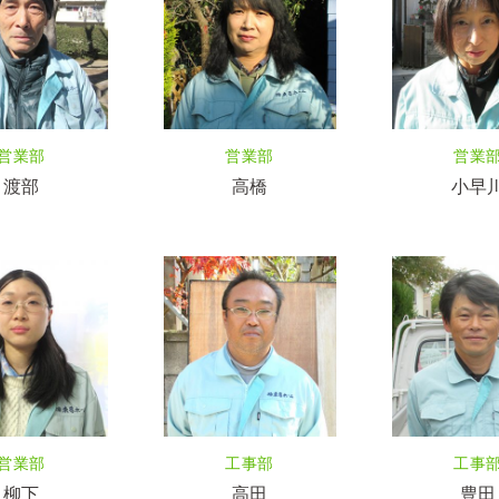
営業部
営業部
営業
渡部
高橋
小早
営業部
工事部
工事
柳下
高田
豊田