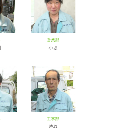
部
営業部
川
小堤
部
工事部
渋谷