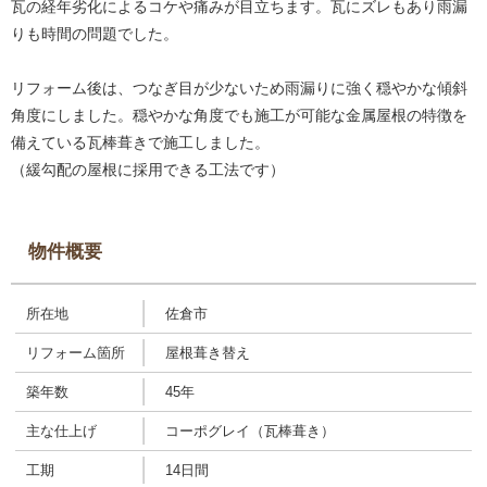
瓦の経年劣化によるコケや痛みが目立ちます。瓦にズレもあり雨漏
りも時間の問題でした。
リフォーム後は、つなぎ目が少ないため雨漏りに強く穏やかな傾斜
角度にしました。穏やかな角度でも施工が可能な金属屋根の特徴を
備えている瓦棒葺きで施工しました。
（緩勾配の屋根に採用できる工法です）
物件概要
所在地
佐倉市
リフォーム箇所
屋根葺き替え
築年数
45年
主な仕上げ
コーポグレイ（瓦棒葺き）
工期
14日間